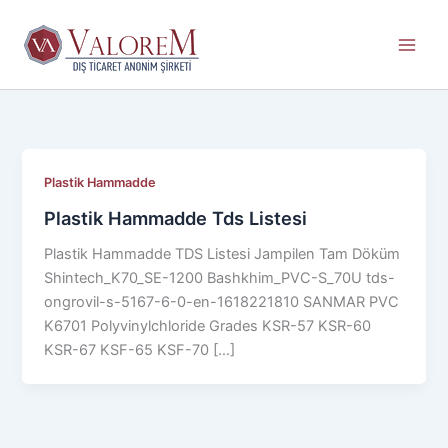
İçeriğe
atla
Plastik Hammadde
Plastik Hammadde Tds Listesi
Plastik Hammadde TDS Listesi Jampilen Tam Döküm
Shintech_K70_SE-1200 Bashkhim_PVC-S_70U tds-
ongrovil-s-5167-6-0-en-1618221810 SANMAR PVC
K6701 Polyvinylchloride Grades KSR-57 KSR-60
KSR-67 KSF-65 KSF-70 […]