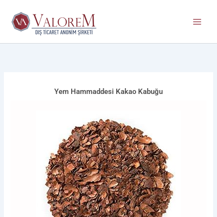
İçeriğe
atla
Yem Hammaddesi Kakao Kabuğu