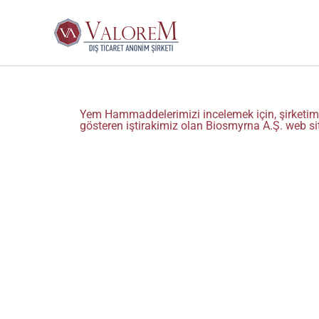
İçeriğe
atla
Yem Hammaddelerimizi incelemek için, şirketimi
gösteren iştirakimiz olan Biosmyrna A.Ş. web site