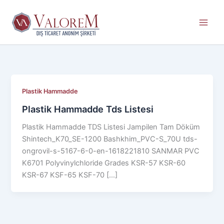
İçeriğe
atla
Plastik Hammadde
Plastik Hammadde Tds Listesi
Plastik Hammadde TDS Listesi Jampilen Tam Döküm
Shintech_K70_SE-1200 Bashkhim_PVC-S_70U tds-
ongrovil-s-5167-6-0-en-1618221810 SANMAR PVC
K6701 Polyvinylchloride Grades KSR-57 KSR-60
KSR-67 KSF-65 KSF-70 […]