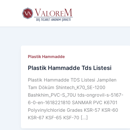
İçeriğe
atla
Plastik Hammadde
Plastik Hammadde Tds Listesi
Plastik Hammadde TDS Listesi Jampilen
Tam Döküm Shintech_K70_SE-1200
Bashkhim_PVC-S_70U tds-ongrovil-s-5167-
6-0-en-1618221810 SANMAR PVC K6701
Polyvinylchloride Grades KSR-57 KSR-60
KSR-67 KSF-65 KSF-70 […]