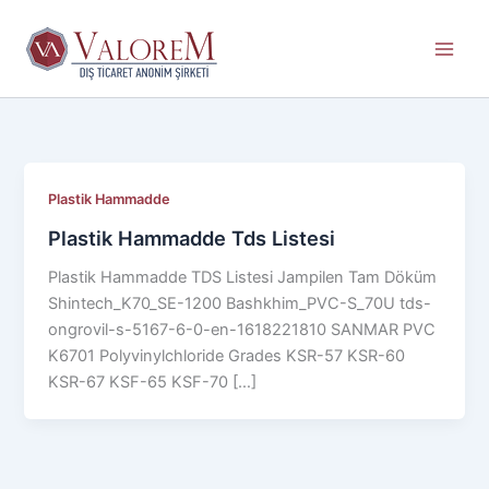
İçeriğe
atla
Plastik Hammadde
Plastik Hammadde Tds Listesi
Plastik Hammadde TDS Listesi Jampilen Tam Döküm
Shintech_K70_SE-1200 Bashkhim_PVC-S_70U tds-
ongrovil-s-5167-6-0-en-1618221810 SANMAR PVC
K6701 Polyvinylchloride Grades KSR-57 KSR-60
KSR-67 KSF-65 KSF-70 […]