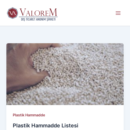
İçeriğe
atla
Plastik Hammadde
Plastik Hammadde Listesi