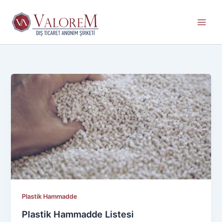
İçeriğe
atla
Plastik Hammadde
Plastik Hammadde Listesi