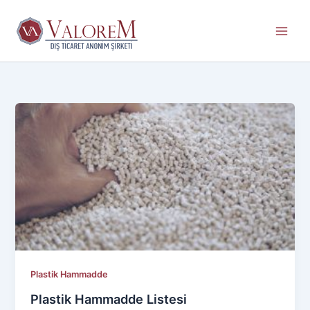
İçeriğe
atla
Plastik Hammadde
Plastik Hammadde Listesi