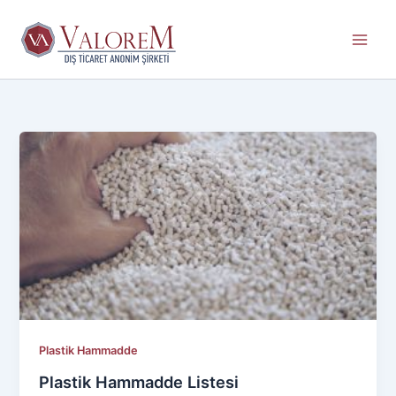
İçeriğe
atla
Plastik Hammadde
Plastik Hammadde Listesi