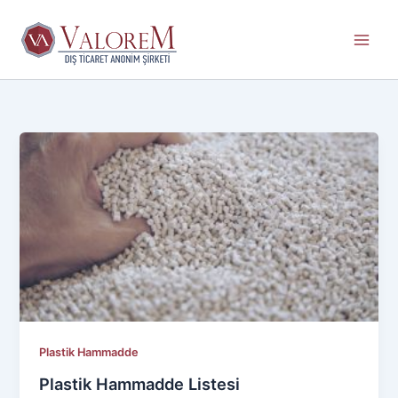
İçeriğe
atla
Plastik Hammadde
Plastik Hammadde Listesi