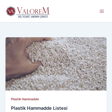
İçeriğe
atla
Plastik Hammadde
Plastik Hammadde Listesi