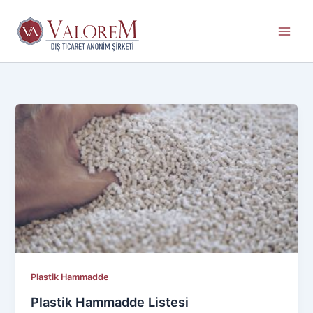
İçeriğe
atla
Plastik Hammadde
Plastik Hammadde Listesi