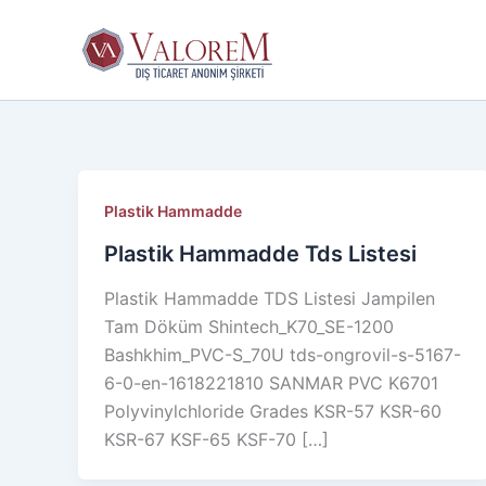
İçeriğe
atla
Plastik Hammadde
Plastik Hammadde Tds Listesi
Plastik Hammadde TDS Listesi Jampilen
Tam Döküm Shintech_K70_SE-1200
Bashkhim_PVC-S_70U tds-ongrovil-s-5167-
6-0-en-1618221810 SANMAR PVC K6701
Polyvinylchloride Grades KSR-57 KSR-60
KSR-67 KSF-65 KSF-70 […]