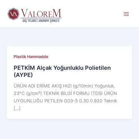
İçeriğe
atla
Plastik Hammadde
PETKİM Alçak Yoğunluklu Polietilen
(AYPE)
ÜRÜN ADI ERİME AKIŞ HIZI (g/10min) Yoğunluk,
23°C (g/cm³) TEKNİK BİLGİ FORMU (TDS) ÜRÜN
UYGUNLUĞU PETILEN G03-5 0.30 0.920 Teknik
[…]