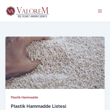
İçeriğe
atla
Plastik Hammadde
Plastik Hammadde Listesi