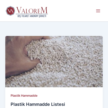
İçeriğe
atla
Plastik Hammadde
Plastik Hammadde Listesi