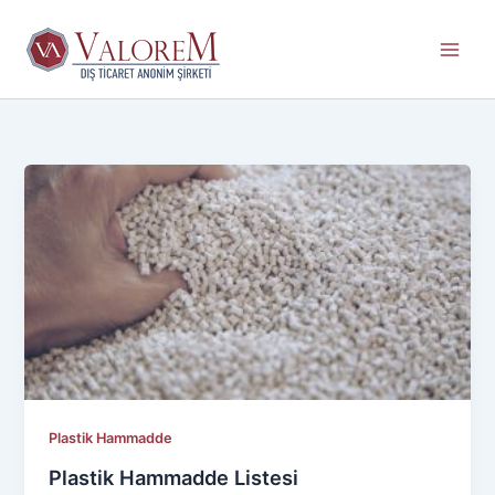
İçeriğe
atla
Plastik Hammadde
Plastik Hammadde Listesi